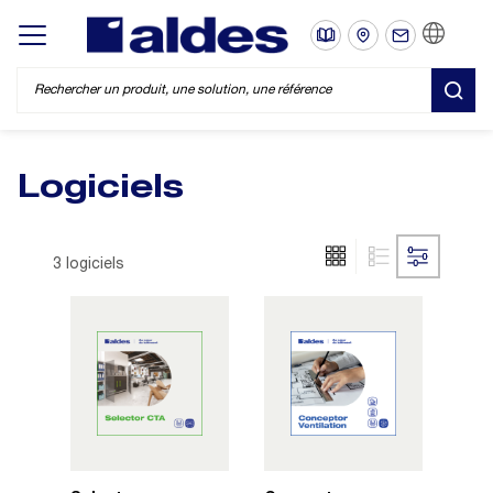
FR
Display/hide main menu
REC
Logiciels
3 logiciels