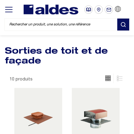
FR
Display/hide main menu
REC
Sorties de toit et de
façade
10 produits