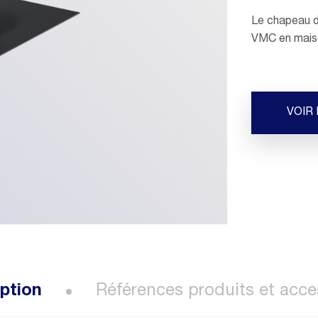
Le chapeau de
VMC en maison
VOIR
ption
Références produits et acce