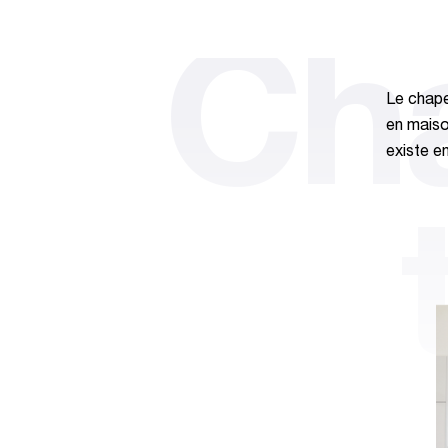
Ch
Le chapea
en maiso
existe en