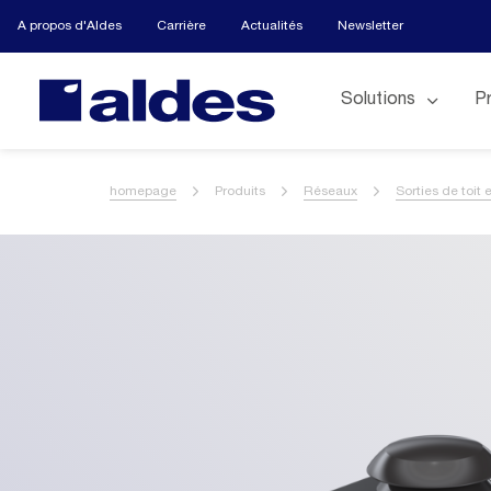
A propos d'Aldes
Carrière
Actualités
Newsletter
Solutions
P
homepage
Produits
Réseaux
Sorties de toit 