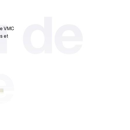
 de
 de VMC
es et
e