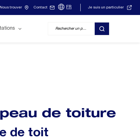
FR
Nous trouver
Contact
Je suis un particulier
tations
RECHERCHER
peau de toiture
e de toit