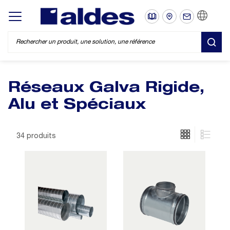
FR
Display/hide main menu
REC
Réseaux Galva Rigide,
Alu et Spéciaux
34 produits