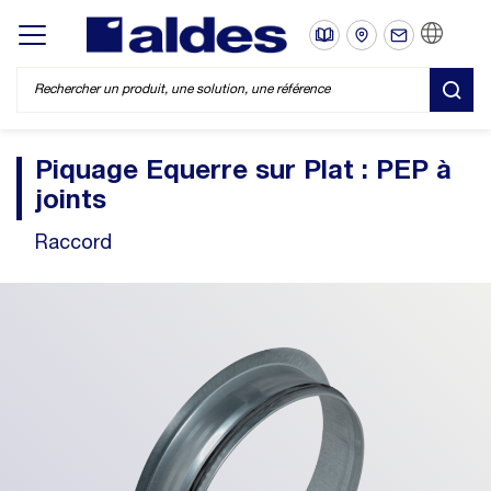
FR
Display/hide main menu
REC
Piquage Equerre sur Plat : PEP à
joints
Raccord