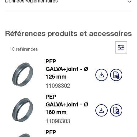
Données réglementaires
Références produits et accessoires
10 références
PEP
GALVA+joint - Ø
125 mm
11098302
PEP
GALVA+joint - Ø
160 mm
11098303
PEP