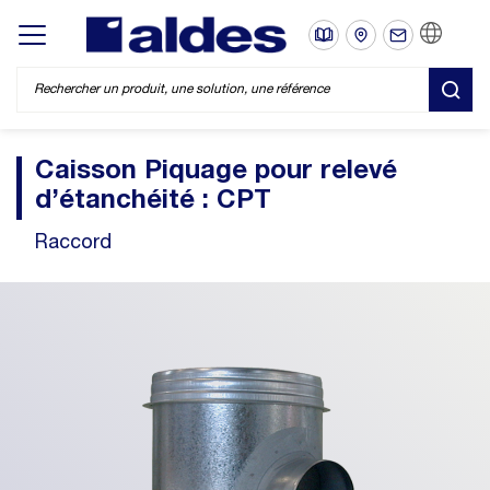
FR
Display/hide main menu
REC
Caisson Piquage pour relevé
d’étanchéité : CPT
Raccord