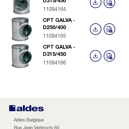
D315/450
11094164
CPT GALVA -
D250/400
11094165
CPT GALVA -
D315/450
11094166
Aldes Belgique
Rue Jean Verkruyts 60,