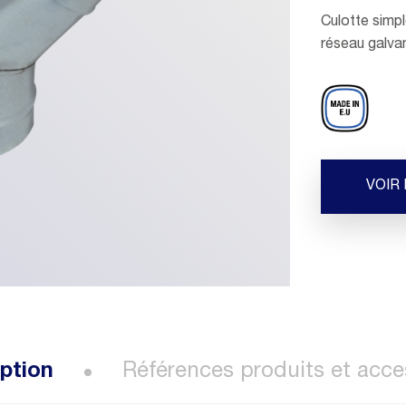
Culotte simp
réseau galvan
VOIR
ption
Références produits et acce