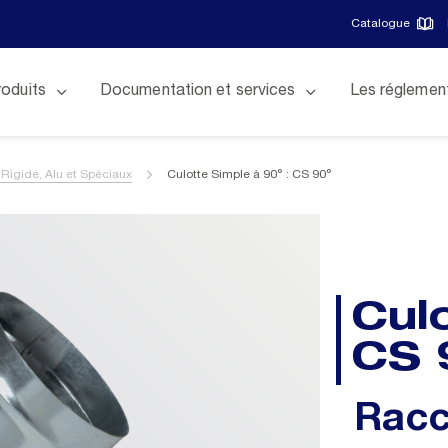
Catalogue
roduits
Documentation et services
Les réglemen
Rigide, Alu et Spéciaux
Culotte Simple à 90° : CS 90°
Culo
CS 
Racc