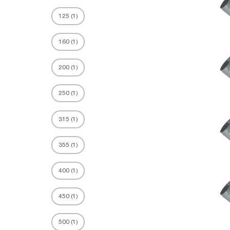
125
(
1
)
160
(
1
)
200
(
1
)
250
(
1
)
315
(
1
)
355
(
1
)
400
(
1
)
450
(
1
)
500
(
1
)