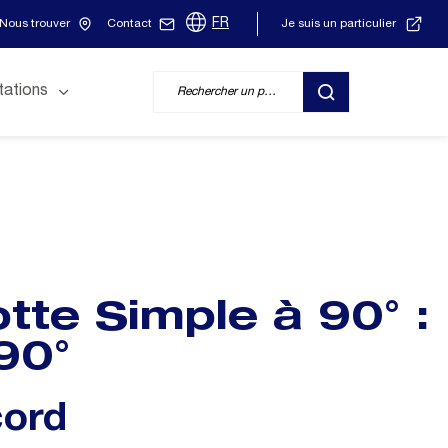
FR
Nous trouver
Contact
Je suis un particulier
tations
RECHERCHER
tte Simple à 90° :
90°
ord