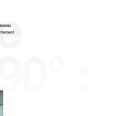
e
réseau
ortement
90° :