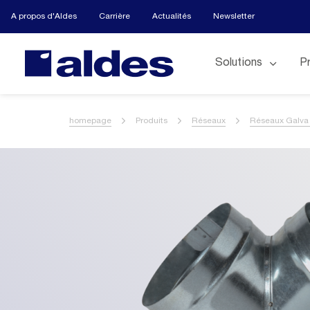
A propos d'Aldes
Carrière
Actualités
Newsletter
Solutions
P
homepage
Produits
Réseaux
Réseaux Galva 