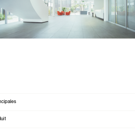
CS 90
ncipales
uit