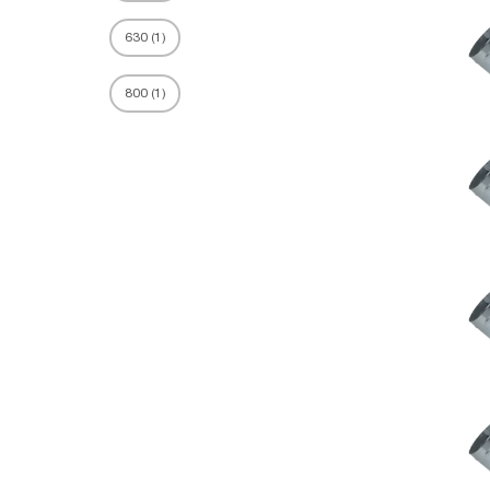
630
(
1
)
800
(
1
)