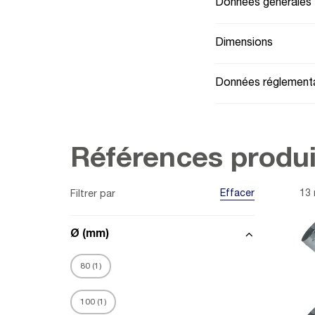
Données générales
Dimensions
Données réglementa
Références produi
Effacer
13 
Filtrer par
Ø (mm)
80
(
1
)
100
(
1
)