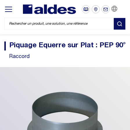
FR
Display/hide main menu
REC
Piquage Equerre sur Plat : PEP 90°
Raccord