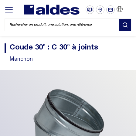
FR
Display/hide main menu
REC
Coude 30° : C 30° à joints
Manchon