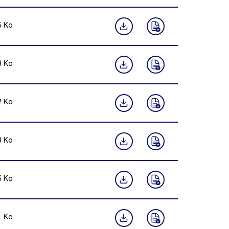
5
Ko
8
Ko
2
Ko
8
Ko
5
Ko
1
Ko