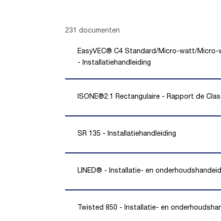
Showing 1 -
20
of
231
documenten
EasyVEC® C4 Standard/Micro-watt/Micro-w
- Installatiehandleiding
ISONE®2.1 Rectangulaire - Rapport de Cla
SR 135 - Installatiehandleiding
LINED® - Installatie- en onderhoudshandeid
Twisted 850 - Installatie- en onderhoudsha