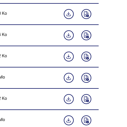
8
Ko
6
Ko
2
Ko
Mo
2
Ko
Mo