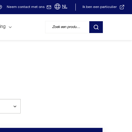
NL
Neem contact met ons
Ik ben een particulier
ing
ZOEK