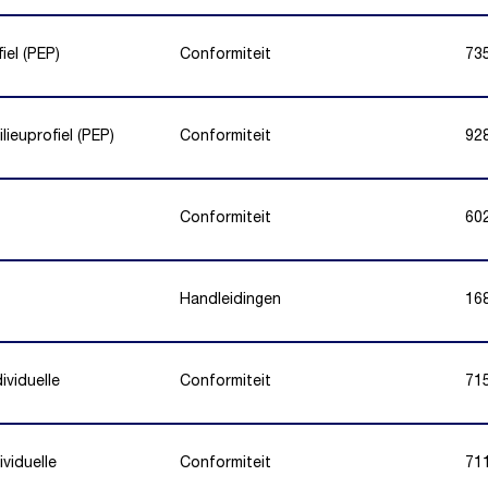
el (PEP)
Conformiteit
73
ieuprofiel (PEP)
Conformiteit
92
Conformiteit
60
Handleidingen
16
viduelle
Conformiteit
71
viduelle
Conformiteit
71