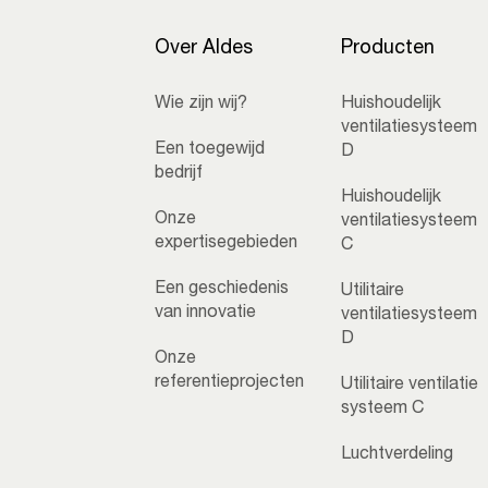
Over Aldes
Producten
Wie zijn wij?
Huishoudelijk
ventilatiesysteem
Een toegewijd
D
bedrijf
Huishoudelijk
Onze
ventilatiesysteem
expertisegebieden
C
Een geschiedenis
Utilitaire
van innovatie
ventilatiesysteem
D
Onze
referentieprojecten
Utilitaire ventilatie
systeem C
Luchtverdeling