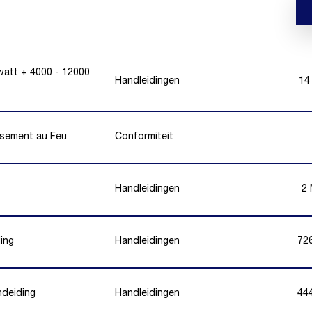
att + 4000 - 12000
Handleidingen
14
ssement au Feu
Conformiteit
Handleidingen
2
ing
Handleidingen
72
ndeiding
Handleidingen
44