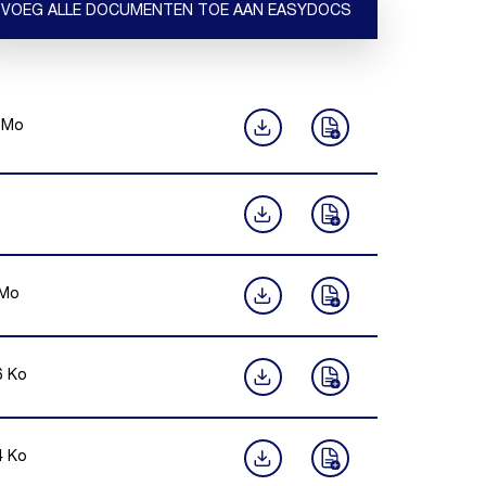
VOEG ALLE DOCUMENTEN TOE AAN EASYDOCS
Mo
Mo
6
Ko
4
Ko