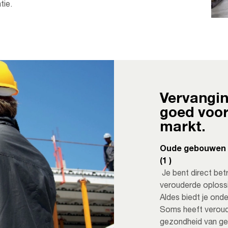
tie.
Vervangin
goed voor
markt.
Oude gebouwen m
(1 )
Je bent direct bet
verouderde oplossi
Aldes biedt je ond
Soms heeft veroud
gezondheid van g