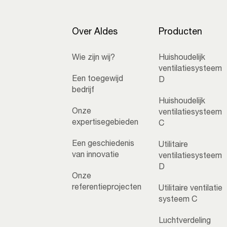
Over Aldes
Producten
Wie zijn wij?
Huishoudelijk
ventilatiesysteem
Een toegewijd
D
bedrijf
Huishoudelijk
Onze
ventilatiesysteem
expertisegebieden
C
Een geschiedenis
Utilitaire
van innovatie
ventilatiesysteem
D
Onze
referentieprojecten
Utilitaire ventilatie
systeem C
Luchtverdeling