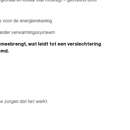
regionaal en lokaal vlak moedigt – gesteund door
is voor de energierekening.
n ander verwarmingssysteem
 meebrengt, wat leidt tot een verslechtering
emd.
te zorgen dat het werkt.