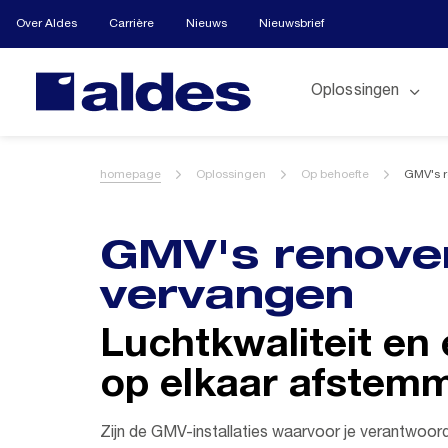
Over Aldes
Carrière
Nieuws
Nieuwsbrief
Oplossingen
homepage
Oplossingen
Op behoefte
GMV's r
GMV's renove
vervangen
Luchtkwaliteit en
op elkaar afstem
Zijn de GMV-installaties waarvoor je verantwoorde