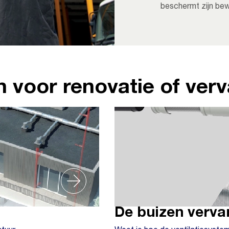
beschermt zijn bew
n voor renovatie of ver
De buizen verv