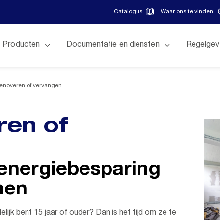
Catalogus
Waar ons te vinden
Producten
Documentatie en diensten
Regelgev
enoveren of vervangen
ren of
 energiebesparing
men
lijk bent 15 jaar of ouder? Dan is het tijd om ze te