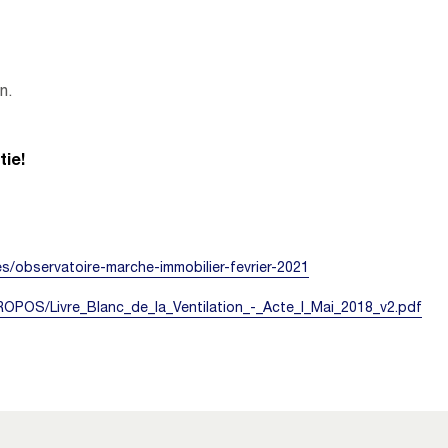
n.
tie!
res/observatoire-marche-immobilier-fevrier-2021
_PROPOS/Livre_Blanc_de_la_Ventilation_-_Acte_I_Mai_2018_v2.pdf