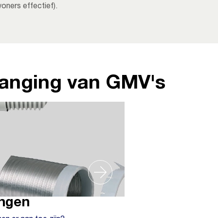
oners effectief).
vanging van GMV's
angen