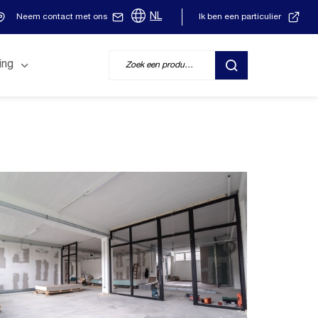
NL
Neem contact met ons
Ik ben een particulier
ing
ZOEK