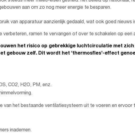
ook steeds meer milieu-eisen gesteld: het beleid op nationaal, 
n gebouwen aan om zo nog meer energie te besparen.
erbruik van apparatuur aanzienlijk gedaald, wat ook goed nieuws 
te verbeteren, ramen te vervangen of over te schakelen op ee
bouwen het risico op gebrekkige luchtcirculatie met zich
het gebouw zelf. Dit wordt het ‘thermosfles’-effect geno
VOS, CO2, H2O, PM, enz.
chimmelvorming.
e van het bestaande ventilatiesysteem uit te voeren en ervoor 
oners inademen.