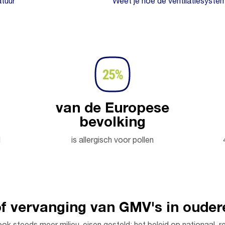
atuur
Weet je hoe de ventilatiesystem
van de Europese
bevolking
d
is allergisch voor pollen
of vervanging van GMV's in oude