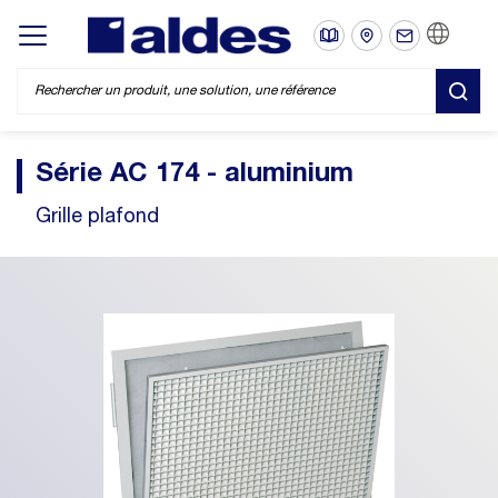
FR
Display/hide main menu
REC
Série AC 174 - aluminium
Grille plafond