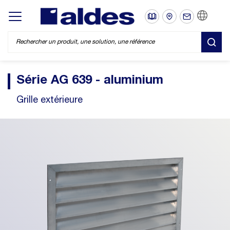
FR
Display/hide main menu
REC
Série AG 639 - aluminium
Grille extérieure