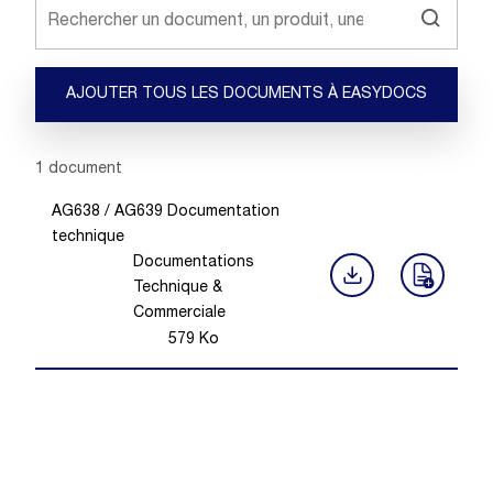
AJOUTER TOUS LES DOCUMENTS À EASYDOCS
Showing 1 -
1
of
1
document
AG638 / AG639 Documentation
technique
Documentations
Technique &
Commerciale
579
Ko