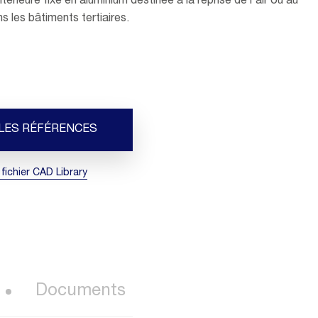
intérieure fixe en aluminium destinée à la reprise de l'air ou au
s les bâtiments tertiaires.
 LES RÉFÉRENCES
 fichier CAD Library
Documents