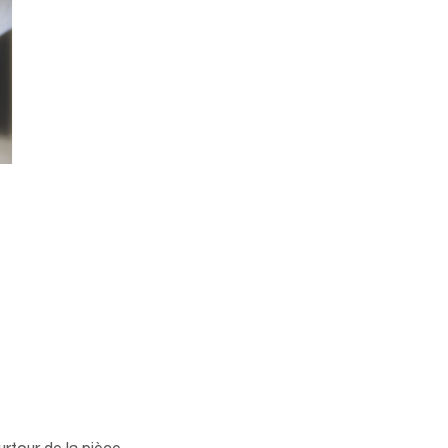
-
ium