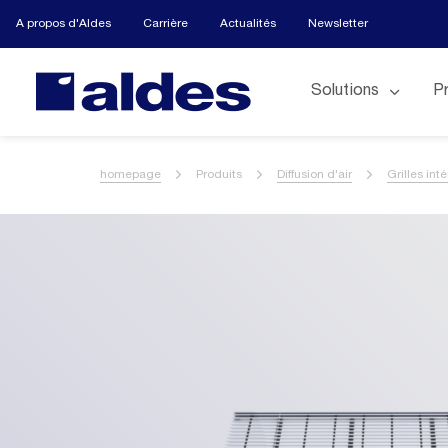
A propos d'Aldes
Carrière
Actualités
Newsletter
Solutions
P
homepage
Produits
Diffusion d'air
Grilles int