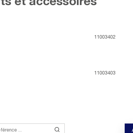
ts et accessoires
11003402
11003403