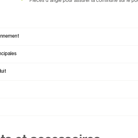
Pièces d'angle pour assurer la continuité sur le po
ionnement
ncipales
uit