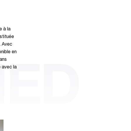
e à la
nstituée
. Avec
nible en
sans
NED
e avec la