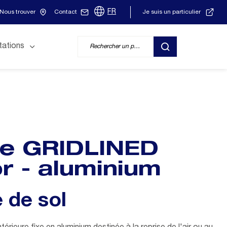
FR
Nous trouver
Contact
Je suis un particulier
tations
RECHERCHER
ie GRIDLINED
or - aluminium
e de sol