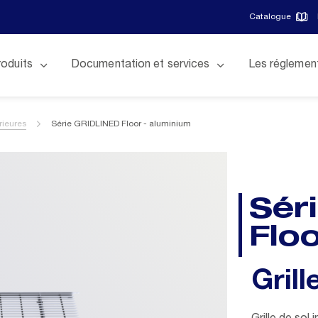
Catalogue
roduits
Documentation et services
Les réglemen
érieures
Série GRIDLINED Floor - aluminium
Sér
Flo
Grill