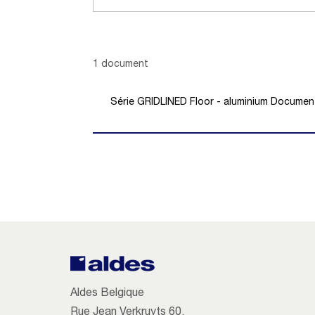
Showing 1 -
1
of
1
document
Série GRIDLINED Floor - aluminium Documen
Aldes Belgique
Rue Jean Verkruyts 60,