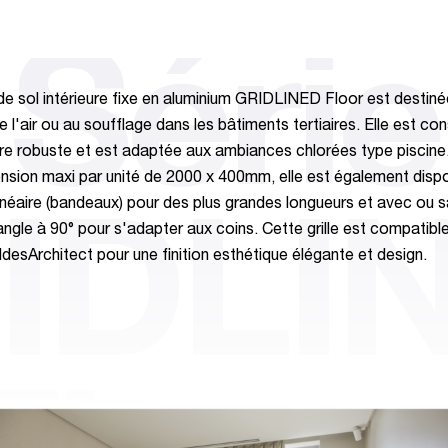
Série
e de sol intérieure fixe en aluminium GRIDLINED Floor est destiné
e l'air ou au soufflage dans les bâtiments tertiaires. Elle est co
re robuste et est adaptée aux ambiances chlorées type piscine
nsion maxi par unité de 2000 x 400mm, elle est également dispo
linéaire (bandeaux) pour des plus grandes longueurs et avec ou 
IDLI
angle à 90° pour s'adapter aux coins. Cette grille est compatibl
AldesArchitect pour une finition esthétique élégante et design.