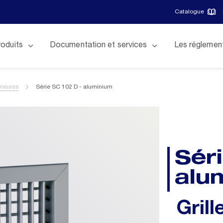
Catalogue
roduits
Documentation et services
Les réglemen
érieures
Série SC 102 D - aluminium
Sér
alu
Grill