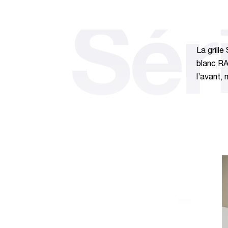
Sér
La grille
blanc RA
l’avant, 