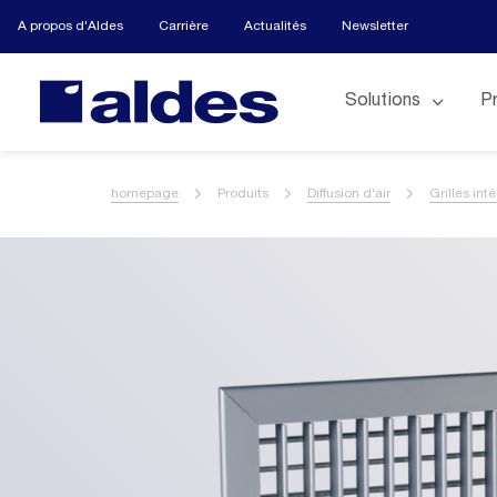
A propos d'Aldes
Carrière
Actualités
Newsletter
Solutions
P
homepage
Produits
Diffusion d'air
Grilles int