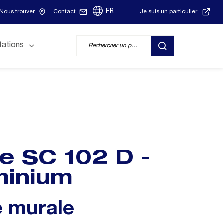
FR
Nous trouver
Contact
Je suis un particulier
tations
RECHERCHER
ie SC 102 D -
minium
e murale