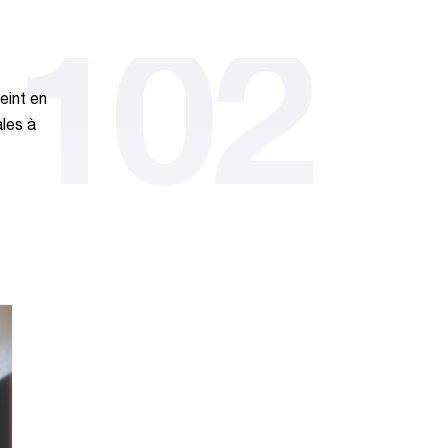
 102
eint en
ales à