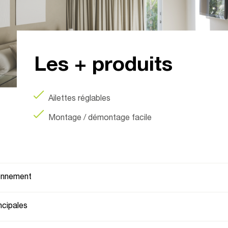
umin
Les + produits
Ailettes réglables
Montage / démontage facile
ionnement
ncipales