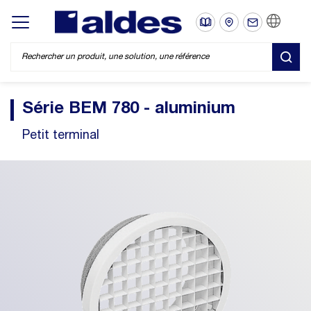
FR
Display/hide main menu
REC
Série BEM 780 - aluminium
Petit terminal