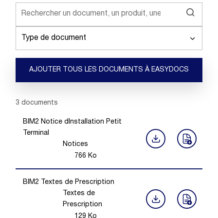
Type de document
AJOUTER TOUS LES DOCUMENTS À EASYDOCS
Showing 1 -
3
of
3
documents
BIM2 Notice dInstallation Petit
Terminal
Notices
766
Ko
BIM2 Textes de Prescription
Textes de
Prescription
129
Ko