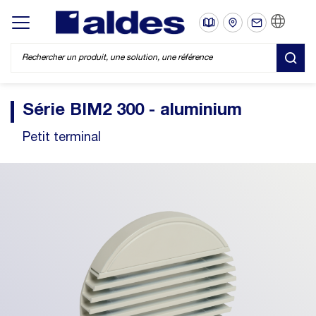
FR
Display/hide main menu
REC
Série BIM2 300 - aluminium
Petit terminal