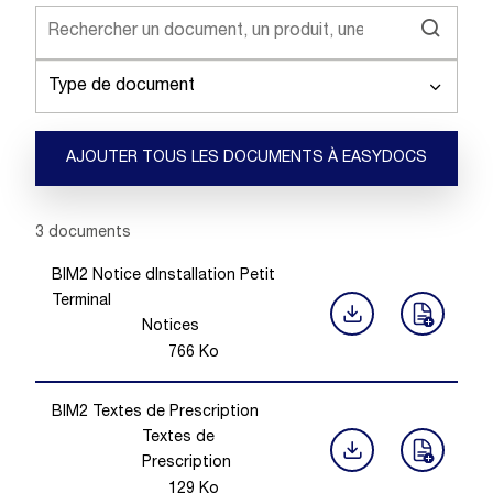
Type de document
AJOUTER TOUS LES DOCUMENTS À EASYDOCS
Showing 1 -
3
of
3
documents
BIM2 Notice dInstallation Petit
Terminal
Notices
766
Ko
BIM2 Textes de Prescription
Textes de
Prescription
129
Ko