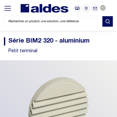
FR
Display/hide main menu
REC
Série BIM2 320 - aluminium
Petit terminal