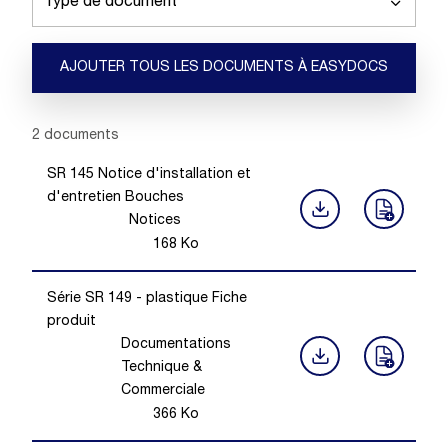
Type de document
AJOUTER TOUS LES DOCUMENTS À EASYDOCS
Showing 1 -
2
of
2
documents
SR 145 Notice d'installation et
d'entretien Bouches
Notices
168
Ko
Série SR 149 - plastique Fiche
produit
Documentations
Technique &
Commerciale
366
Ko