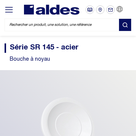
FR
Display/hide main menu
REC
Série SR 145 - acier
Bouche à noyau