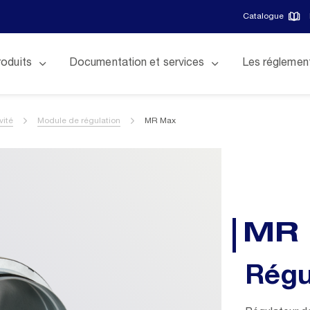
Catalogue
roduits
Documentation et services
Les réglemen
vité
Module de régulation
MR Max
MR
Régu