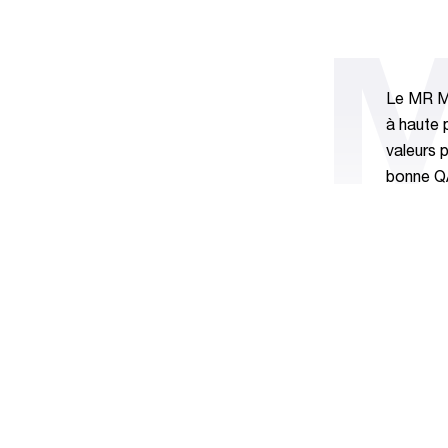
M
Le MR Ma
à haute p
valeurs 
bonne QAI