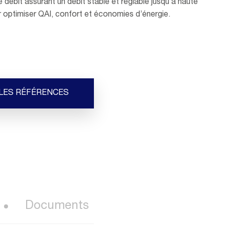
 débit assurant un débit stable et réglable jusqu’à haute
 optimiser QAI, confort et économies d’énergie.
 LES RÉFÉRENCES
Documents