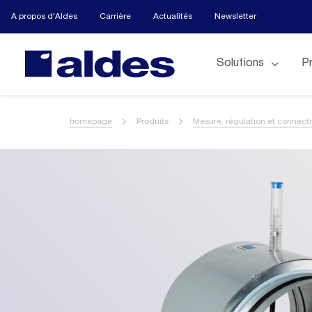
A propos d'Aldes
Carrière
Actualités
Newsletter
Solutions
P
homepage
Produits
Mesure, régulation et connecti