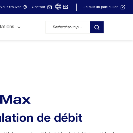
FR
Nous trouver
Contact
Je suis un particulier
tations
RECHERCHER
 Max
lation de débit