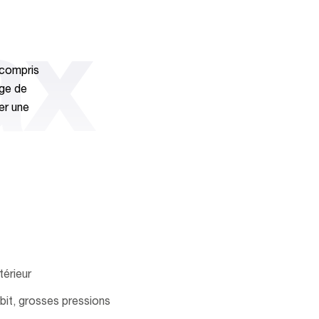
ax
 compris
age de
er une
térieur
ébit, grosses pressions