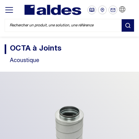
FR
Display/hide main menu
REC
OCTA à Joints
Acoustique