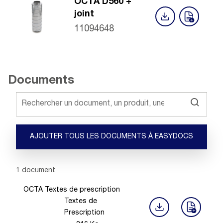
OCTA D560 +
joint
11094648
Documents
AJOUTER TOUS LES DOCUMENTS À EASYDOCS
Showing 1 -
1
of
1
document
OCTA Textes de prescription
Textes de
Prescription