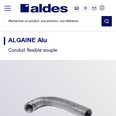
FR
Display/hide main menu
REC
ALGAINE Alu
Conduit flexible souple