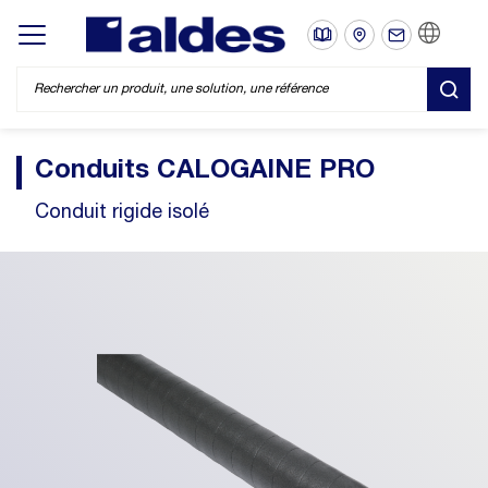
FR
Display/hide main menu
REC
Conduits CALOGAINE PRO
Conduit rigide isolé