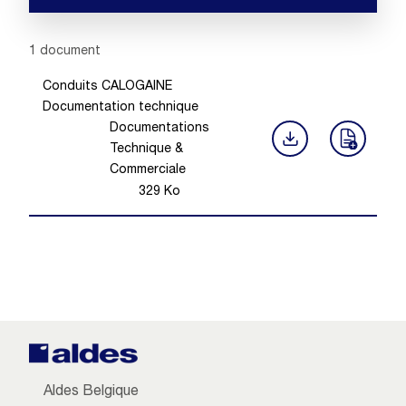
Showing 1 -
1
of
1
document
Conduits CALOGAINE
Documentation technique
Documentations
Technique &
Commerciale
329
Ko
Aldes Belgique