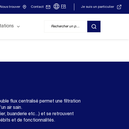
FR
Nous trouver
Contact
Je suis un particulier
tations
RECHERCHER
uble flux centralisé permet une filtration
un air sain.
er, buanderie etc...) et se retrouvent
its et de fonctionnalités.