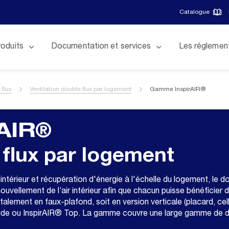
Catalogue
roduits
Documentation et services
Les réglemen
 flux
Ventilation double flux par logement
Gamme InspirAIR®
AIR®
 flux par logement
ntérieur et récupération d'énergie à l'échelle du logement, le do
renouvellement de l’air intérieur afin que chacun puisse bénéficier d’
alement en faux-plafond, soit en version verticale (placard, celli
ide ou InspirAIR® Top. La gamme couvre une large gamme de déb