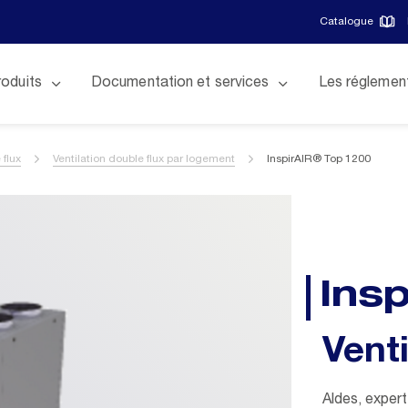
Catalogue
roduits
Documentation et services
Les réglemen
 flux
Ventilation double flux par logement
InspirAIR® Top 1200
Ins
Venti
Aldes, expert 