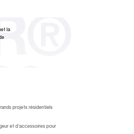
IR®
et la
 de
00
ands projets résidentiels
geur et d’accessoires pour