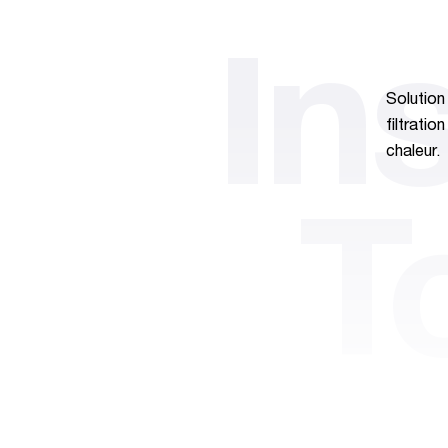
In
Solution
filtratio
chaleur.
T