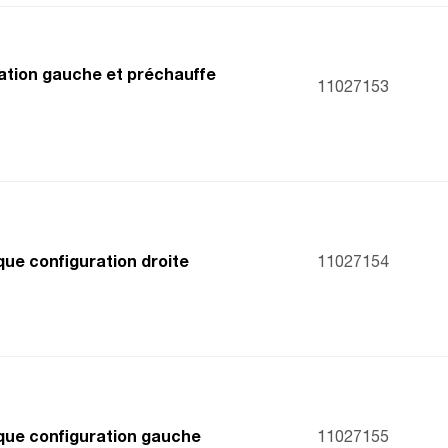
ration gauche et préchauffe
11027153
que configuration droite
11027154
ique configuration gauche
11027155