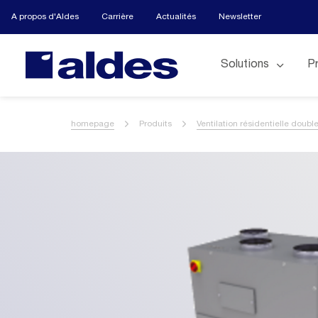
A propos d'Aldes
Carrière
Actualités
Newsletter
Solutions
P
homepage
Produits
Ventilation résidentielle double