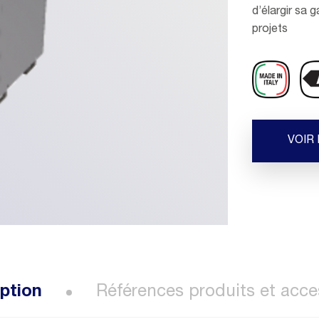
d’élargir sa
projets
VOIR
ption
Références produits et acce