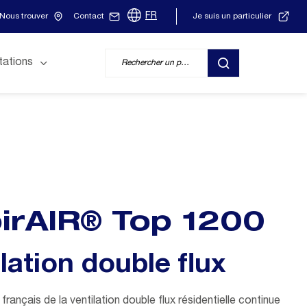
FR
Nous trouver
Contact
Je suis un particulier
tations
RECHERCHER
pirAIR® Top 1200
lation double flux
français de la ventilation double flux résidentielle continue