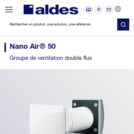
FR
Display/hide main menu
REC
Nano Air® 50
Groupe de ventilation double flux