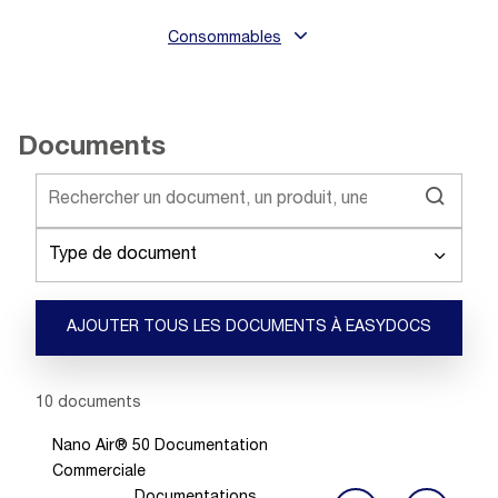
Consommables
Documents
Type de document
AJOUTER TOUS LES DOCUMENTS À EASYDOCS
Showing 1 -
10
of
10
documents
Nano Air® 50 Documentation
Commerciale