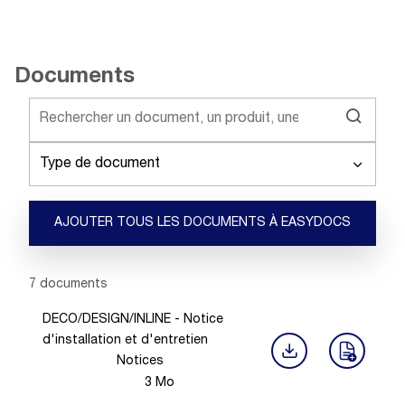
Documents
Type de document
AJOUTER TOUS LES DOCUMENTS À EASYDOCS
Showing 1 -
7
of
7
documents
DECO/DESIGN/INLINE - Notice
d'installation et d'entretien
Notices
3
Mo