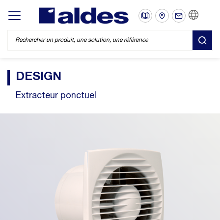
FR
Display/hide main menu
REC
DESIGN
Extracteur ponctuel