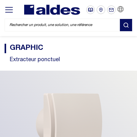
FR
Display/hide main menu
REC
GRAPHIC
Extracteur ponctuel