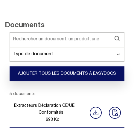
Documents
Type de document
AJOUTER TOUS LES DOCUMENTS À EASYDOCS
Showing 1 -
5
of
5
documents
Extracteurs Déclaration CE/UE
Conformités
693
Ko