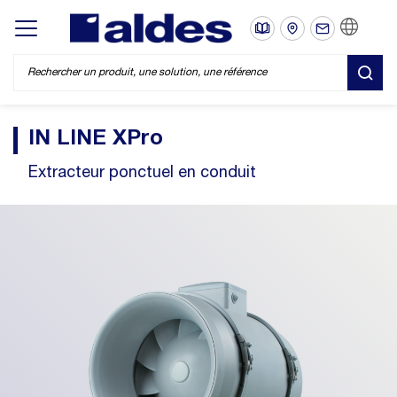
FR
Display/hide main menu
REC
IN LINE XPro
Extracteur ponctuel en conduit