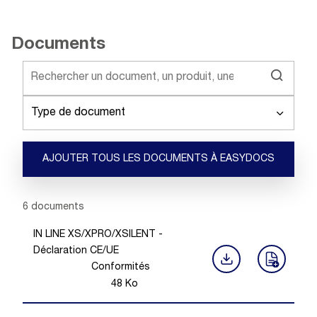
Documents
Type de document
AJOUTER TOUS LES DOCUMENTS À EASYDOCS
Showing 1 -
6
of
6
documents
IN LINE XS/XPRO/XSILENT -
Déclaration CE/UE
Conformités
48
Ko