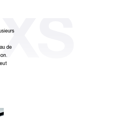
 XS
usieurs
eau de
ion.
peut