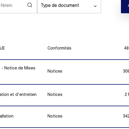
Type de document
/UE
Conformités
48
s - Notice de Mises
Notices
30
ation et d'entretien
Notices
2
allation
Notices
34