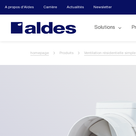
A propos d'Aldes
Carrière
Actualités
Newsletter
Solutions
P
homepage
Produits
Ventilation résidentielle simple