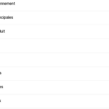
ionnement
ncipales
uit
s
es
s