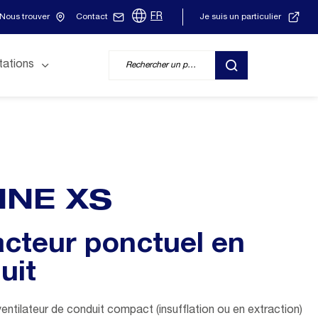
FR
Nous trouver
Contact
Je suis un particulier
tations
RECHERCHER
LINE XS
acteur ponctuel en
uit
entilateur de conduit compact (insufflation ou en extraction)