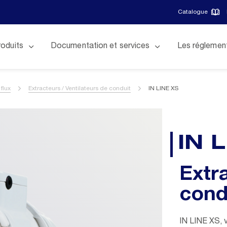
Catalogue
roduits
Documentation et services
Les réglemen
 flux
Extracteurs / Ventilateurs de conduit
IN LINE XS
IN 
Extr
cond
IN LINE XS, v