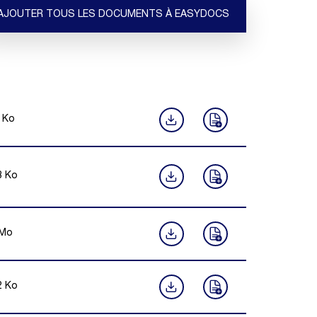
AJOUTER TOUS LES DOCUMENTS À EASYDOCS
Ko
8
Ko
Mo
2
Ko