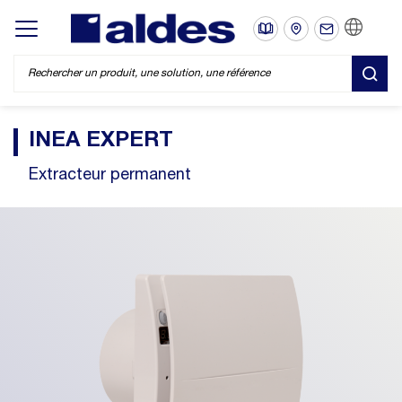
FR
Display/hide main menu
REC
INEA EXPERT
Extracteur permanent