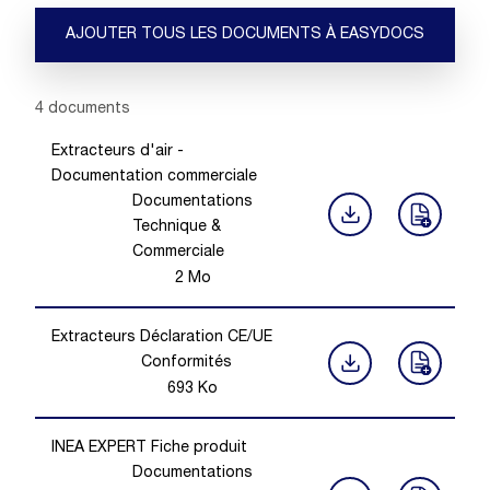
AJOUTER TOUS LES DOCUMENTS À EASYDOCS
Showing 1 -
4
of
4
documents
Extracteurs d'air -
Documentation commerciale
Documentations
Technique &
Commerciale
2
Mo
Extracteurs Déclaration CE/UE
Conformités
693
Ko
INEA EXPERT Fiche produit
Documentations