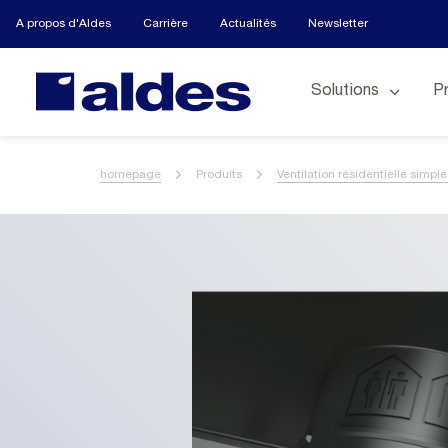
A propos d'Aldes
Carrière
Actualités
Newsletter
Solutions
P
homepage
Produits
Ventilation résidentielle simple