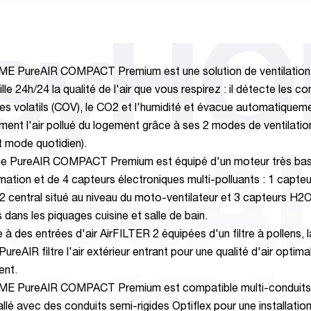
syH
E PureAIR COMPACT Premium est une solution de ventilation
ille 24h/24 la qualité de l'air que vous respirez : il détecte les 
es volatils (COV), le CO2 et l'humidité et évacue automatiquem
ment l'air pollué du logement grâce à ses 2 modes de ventilati
 mode quotidien).
ureA
pe PureAIR COMPACT Premium est équipé d'un moteur très ba
tion et de 4 capteurs électroniques multi-polluants : 1 capteu
central situé au niveau du moto-ventilateur et 3 capteurs H2
 dans les piquages cuisine et salle de bain.
à des entrées d'air AirFILTER 2 équipées d'un filtre à pollens, l
PureAIR filtre l'air extérieur entrant pour une qualité d'air optim
ent.
E PureAIR COMPACT Premium est compatible multi-conduits 
allé avec des conduits semi-rigides Optiflex pour une installatio