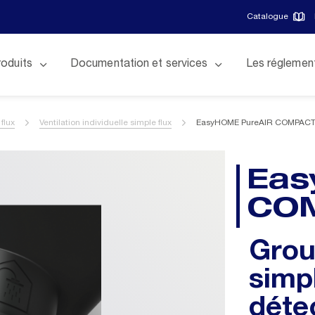
Catalogue
roduits
Documentation et services
Les réglemen
 flux
Ventilation individuelle simple flux
EasyHOME PureAIR COMPACT
Eas
COM
Grou
simpl
déte