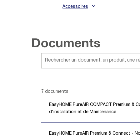
Accessoires
Documents
Showing 1 -
7
of
7
documents
EasyHOME PureAIR COMPACT Premium & Co
d'installation et de Maintenance
EasyHOME PureAIR Premium & Connect - Noti