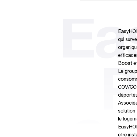
Ea
EasyHOM
qui surve
organiqu
efficace
Boost et
P
Le grou
consomma
COV/CO2 
déportés
Associée 
solution 
le logem
EasyHOM
être inst