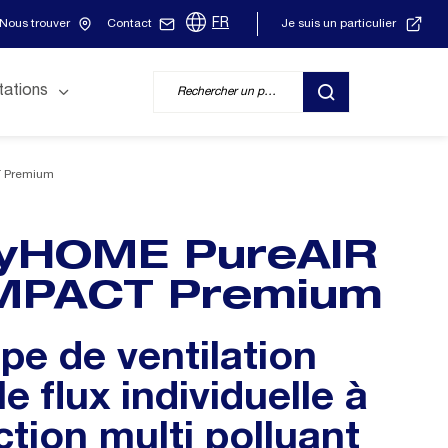
FR
Nous trouver
Contact
Je suis un particulier
tations
RECHERCHER
 Premium
yHOME PureAIR
PACT Premium
pe de ventilation
e flux individuelle à
ction multi polluant