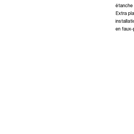
C
étanche 
Extra pl
installa
en faux-
P