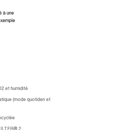
CT
é à une
 exemple
um
O2 et humidité
atique (mode quotiden et
recyclée
irFILTER® 2