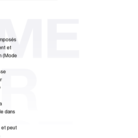
OME
composés
ent et
on (Mode
IR
sse
r
O
a
ale dans
et peut
n