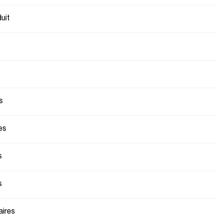
uit
s
es
s
s
ires