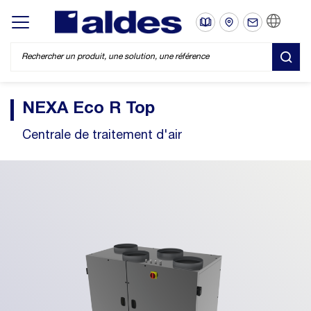
FR
Display/hide main menu
REC
NEXA Eco R Top
Centrale de traitement d'air