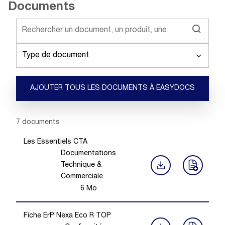
Documents
Type de document
AJOUTER TOUS LES DOCUMENTS À EASYDOCS
Showing 1 -
7
of
7
documents
Les Essentiels CTA
Documentations
Technique &
Commerciale
6
Mo
Fiche ErP Nexa Eco R TOP