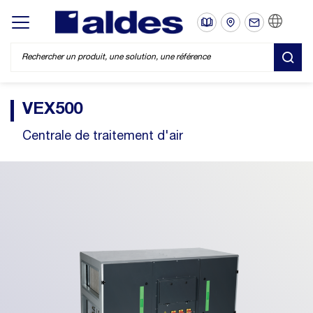
FR
Display/hide main menu
REC
VEX500
Centrale de traitement d'air