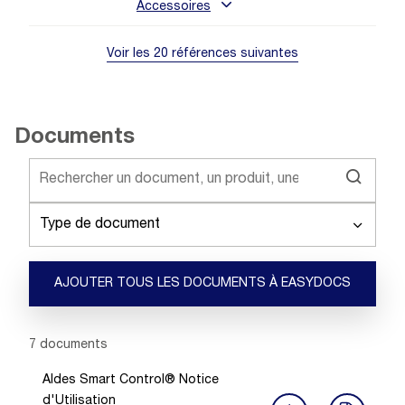
Accessoires
Voir les 20 références suivantes
Documents
Type de document
AJOUTER TOUS LES DOCUMENTS À EASYDOCS
Showing 1 -
7
of
7
documents
Aldes Smart Control® Notice
d'Utilisation