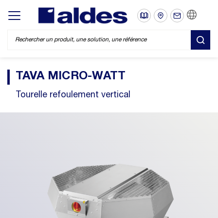
FR
Display/hide main menu
REC
TAVA MICRO-WATT
Tourelle refoulement vertical