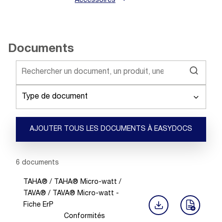
Accessoires
Documents
Type de document
AJOUTER TOUS LES DOCUMENTS À EASYDOCS
Showing 1 -
6
of
6
documents
TAHA® / TAHA® Micro-watt /
TAVA® / TAVA® Micro-watt -
Fiche ErP
Conformités