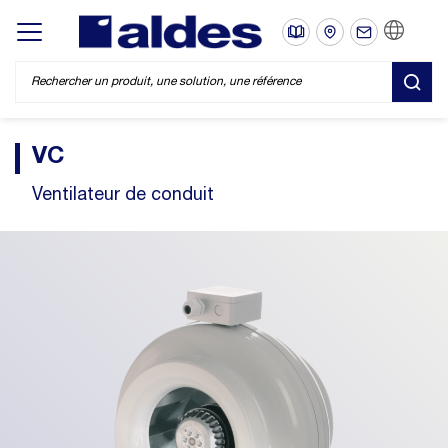
FR
Display/hide main menu
REC
VC
Ventilateur de conduit