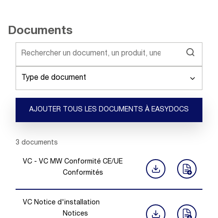
Documents
Type de document
AJOUTER TOUS LES DOCUMENTS À EASYDOCS
Showing 1 -
3
of
3
documents
VC - VC MW Conformité CE/UE
Conformités
VC Notice d'installation
Notices