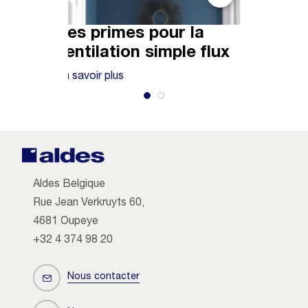
Les primes pour la
Les p
ventilation simple flux
venti
En savoir plus
En savoir
Aldes Belgique
Rue Jean Verkruyts 60,
4681 Oupeye
+32 4 374 98 20
Nous contacter