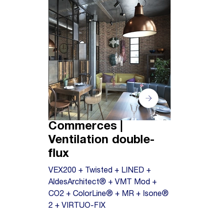
Commerces |
Ventilation double-
flux
VEX200 + Twisted + LINED +
AldesArchitect® + VMT Mod +
CO2 + ColorLine® + MR + Isone®
2 + VIRTUO-FIX