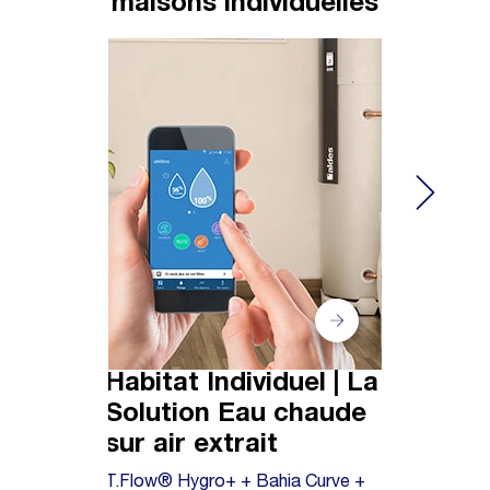
maisons individuelles
Habitat Individuel | La
Habita
Solution Eau chaude
soluti
sur air extrait
InspirAIR®
ColorLIN
T.Flow® Hygro+ + Bahia Curve +