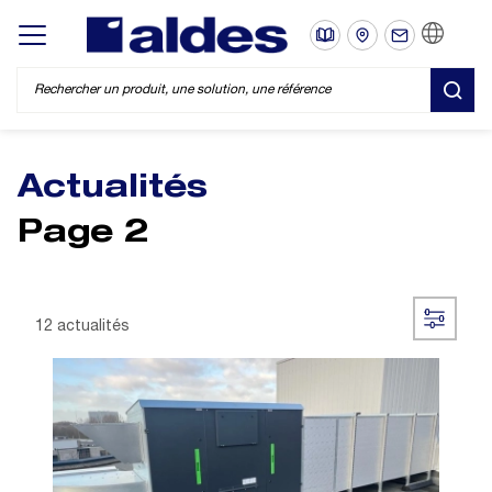
FR
Display/hide main menu
REC
Actualités
Page 2
12 actualités