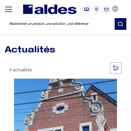
FR
Display/hide main menu
REC
Actualités
4 actualités