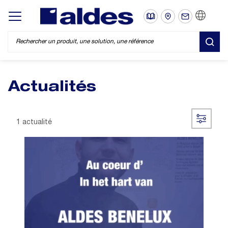
FR
Display/hide main menu
REC
Actualités
1 actualité