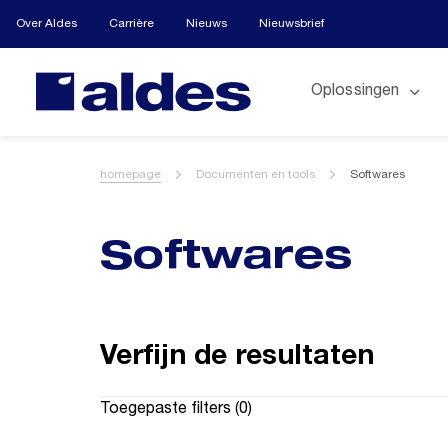
Over Aldes
Carrière
Nieuws
Nieuwsbrief
Oplossingen
homepage
Documenten en tools
Softwares
Softwares
Verfijn de resultaten
Toegepaste filters (
0
)