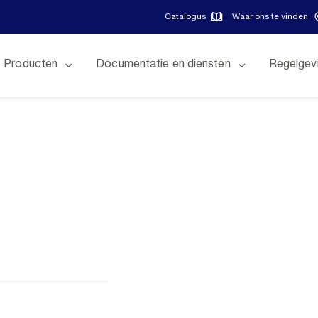
Catalogus
Waar ons te vinden
Producten
Documentatie en diensten
Regelgev