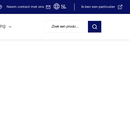
NL
Neem contact met ons
Ik ben een particulier
ing
ZOEK