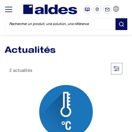
FR
Display/hide main menu
REC
Actualités
2 actualités