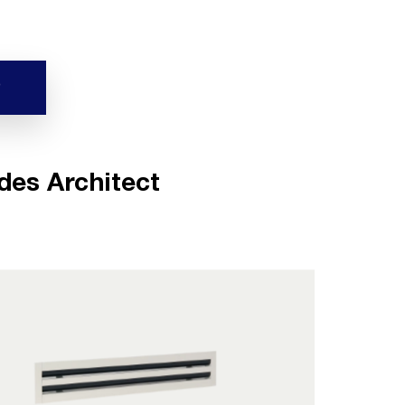
®
ldes Architect