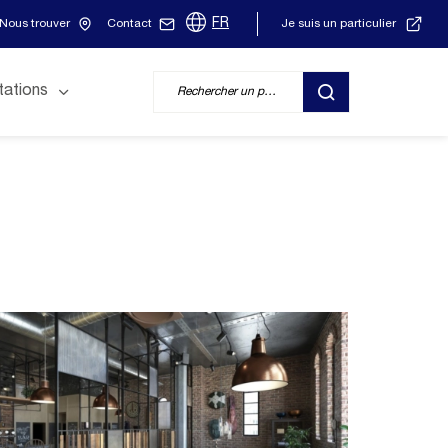
FR
Nous trouver
Contact
Je suis un particulier
tations
RECHERCHER