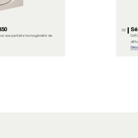
850
Sé
02
pour une parfaite homogénéité de
Diff
diffu
Déco