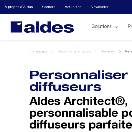
A propos d'Aldes
Carrière
Actualités
Newsletter
Solutions
P
homepage
Documents et outils
Services
Pers
Personnaliser 
diffuseurs
Aldes Architect®, 
personnalisable po
diffuseurs parfait