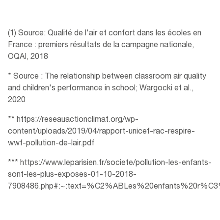
(1) Source: Qualité de l'air et confort dans les écoles en
France : premiers résultats de la campagne nationale,
OQAI, 2018
* Source : The relationship between classroom air quality
and children's performance in school; Wargocki et al.,
2020
** https://reseauactionclimat.org/wp-
content/uploads/2019/04/rapport-unicef-rac-respire-
wwf-pollution-de-lair.pdf
*** https://www.leparisien.fr/societe/pollution-les-enfants-
sont-les-plus-exposes-01-10-2018-
7908486.php#:~:text=%C2%ABLes%20enfants%20r%C3%