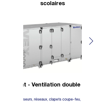
scolaires
ignement - Ventilation double flux
ralisée
ble flux, diffuseurs, réseaux, clapets coupe-feu,