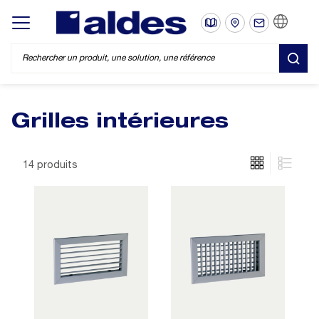
FR
Display/hide main menu
REC
Grilles intérieures
14 produits