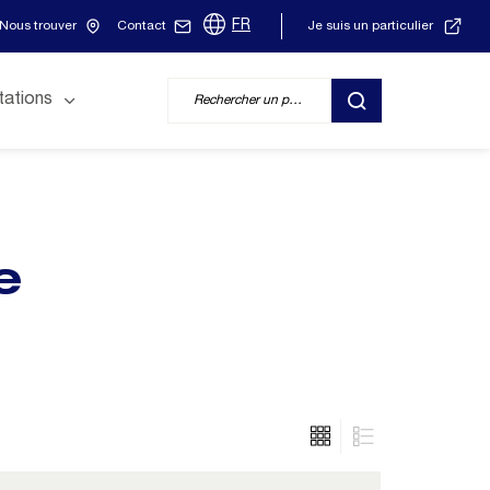
FR
Nous trouver
Contact
Je suis un particulier
tations
RECHERCHER
e