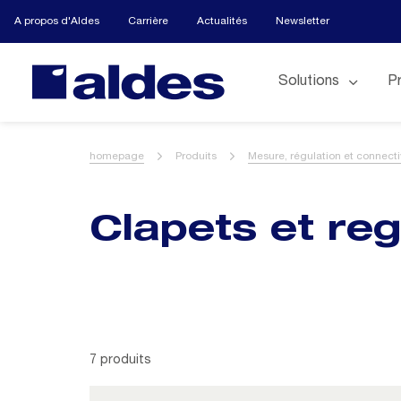
A propos d'Aldes
Carrière
Actualités
Newsletter
Solutions
P
homepage
Produits
Mesure, régulation et connecti
Clapets et reg
7 produits