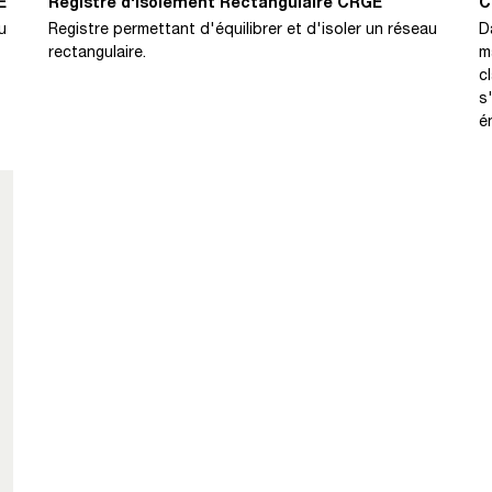
E
Registre d'Isolement Rectangulaire CRGE
C
u
Registre permettant d'équilibrer et d'isoler un réseau
D
rectangulaire.
m
c
s
é