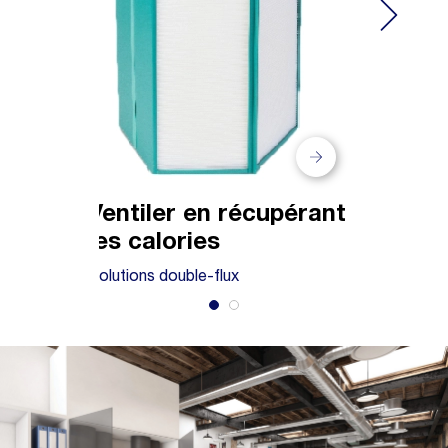
Ventiler en récupérant
Venti
les calories
les d
Solutions double-flux
La ventil