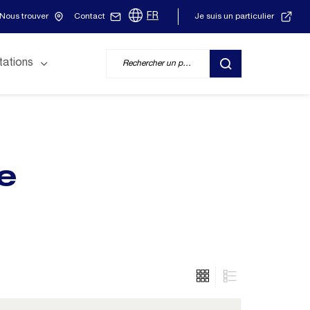
FR
Nous trouver
Contact
Je suis un particulier
tations
RECHERCHER
ée