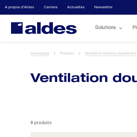
A propos d'Aldes
Carrière
Actualités
Newsletter
Solutions
P
homepage
Produits
Ventilation tertiaire double flux
Ventilation do
8 produits