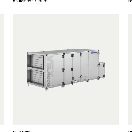
seulement 7 jours.
h